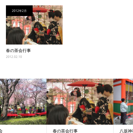
2012年2月
春の茶会行事
2012.02.10
春の茶会行事
八坂神社～西楼門竣工～