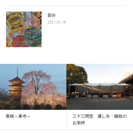
節分
2021.01.18
夜桜～東寺～
三十三間堂 通し矢・楊枝の
お加持